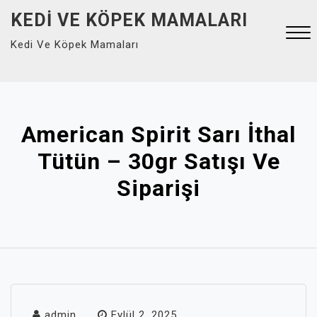
Skip
KEDI VE KÖPEK MAMALARI
to
Kedi Ve Köpek Mamaları
content
Close
Menu
American Spirit Sarı İthal
Tütün – 30gr Satışı Ve
Siparişi
admin
Eylül 2, 2025