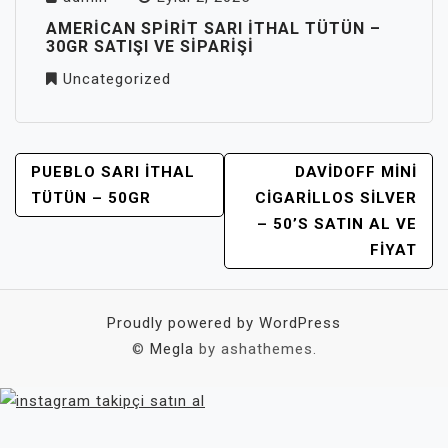
AMERICAN SPIRIT SARI İTHAL TÜTÜN –
30GR SATIŞI VE SIPARIŞI
Uncategorized
YAZI
PUEBLO SARI ITHAL
DAVIDOFF MINI
GEZINMESI
TÜTÜN – 50GR
CIGARILLOS SILVER
– 50’S SATIN AL VE
FIYAT
Proudly powered by WordPress
©
Megla
by ashathemes.