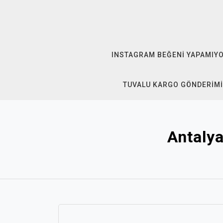
Skip
to
content
INSTAGRAM BEĞENI YAPAMIY
TUVALU KARGO GÖNDERIMI
Antalya