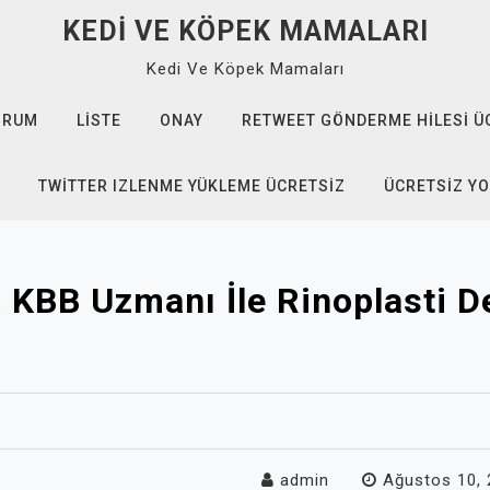
KEDI VE KÖPEK MAMALARI
Kedi Ve Köpek Mamaları
ORUM
LISTE
ONAY
RETWEET GÖNDERME HILESI Ü
TWITTER IZLENME YÜKLEME ÜCRETSIZ
ÜCRETSIZ Y
 KBB Uzmanı İle Rinoplasti 
admin
Ağustos 10,