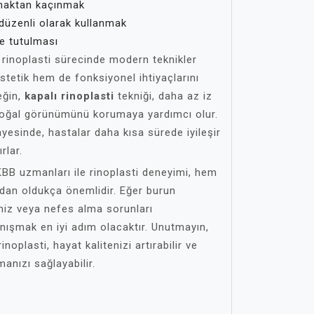
maktan kaçınmak
 düzenli olarak kullanmak
te tutulması
 rinoplasti sürecinde modern teknikler
stetik hem de fonksiyonel ihtiyaçlarını
eğin,
kapalı rinoplasti
tekniği, daha az iz
 doğal görünümünü korumaya yardımcı olur.
ayesinde, hastalar daha kısa sürede iyileşir
rlar.
KBB uzmanları ile rinoplasti deneyimi, hem
ndan oldukça önemlidir. Eğer burun
iz veya nefes alma sorunları
nışmak en iyi adım olacaktır. Unutmayın,
noplasti, hayat kalitenizi artırabilir ve
anızı sağlayabilir.