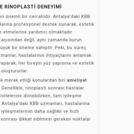
E RINOPLASTI DENEYIMI
çin önemli bir cerrahidir. Antalya’daki KBB
larına profesyonel destek sunarak, estetik
e etmelerine yardımcı olmaktadır.
 açısından değil, aynı zamanda burun
üyük bir öneme sahiptir. Peki, bu süreç
zmanlar, hastalarının ihtiyaçlarını anlamak
yaparak, her bireyin yüz yapısına ve estetik
 oluştururlar.
ok merak ettiği konulardan biri
ameliyat
. Genellikle, rinoplasti sonrası hastalar
ivitelerine dönebilirken, tam iyileşme
r. Antalya’daki KBB uzmanları, hastalarına
iyileşmelerinin daha sağlıklı ve hızlı
 sonrası dikkat edilmesi gereken noktalar