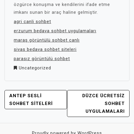
özgürce konuşma ve kendilerini ifade etme
imkanı sunan bir araç haline gelmiştir.
agri canli sohbet
erzurum bedava sohbet uygulamaları
maraş görüntülü sohbet canlı
sivas bedava sohbet siteleri
parasız görüntülü sohbet
Uncategorized
YAZI
ANTEP SESLI
DÜZCE ÜCRETSIZ
GEZINMESI
SOHBET SITELERI
SOHBET
UYGULAMALARI
Proudly powered by WordPress