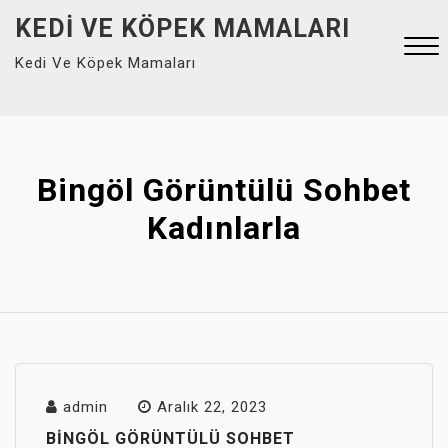
Skip
KEDI VE KÖPEK MAMALARI
to
Kedi Ve Köpek Mamaları
content
Close
Menu
Bingöl Görüntülü Sohbet
Kadınlarla
admin
Aralık 22, 2023
BINGÖL GÖRÜNTÜLÜ SOHBET