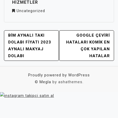
HIZMETLER
Uncategorized
YAZI
BIM AYNALI TAKI
GOOGLE ÇEVIRI
GEZINMESI
DOLABI FIYATI 2023
HATALARI KOMIK EN
AYNALI MAKYAJ
ÇOK YAPILAN
DOLABI
HATALAR
Proudly powered by WordPress
©
Megla
by ashathemes.