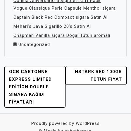
Cohiba Aniversario 5 Siglo 5’s Gift Pack
Vogue Classique Perle Capsule Menthol sigara
Captain Black Red Compact sigara Satın Al
Mehari’s Java Sigarillo 20’s Satın Al
Chapman Vanilla sigara Doğal Tütün aromalı
Uncategorized
YAZI
OCB CARTONNE
INSTARK RED 100GR
GEZINMESI
EXPRESS LIMITED
TÜTÜN FIYAT
EDITION DOUBLE
SIGARA KAĞIDI
FIYATLARI
Proudly powered by WordPress