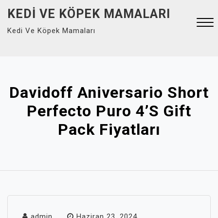
Skip
KEDI VE KÖPEK MAMALARI
to
Kedi Ve Köpek Mamaları
content
Close
Menu
Davidoff Aniversario Short
Perfecto Puro 4’s Gift
Pack Fiyatları
admin
Haziran 23, 2024