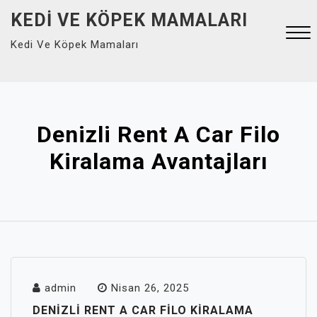
Skip
KEDI VE KÖPEK MAMALARI
to
Kedi Ve Köpek Mamaları
content
Close
Menu
Denizli Rent A Car Filo
Kiralama Avantajları
admin
Nisan 26, 2025
DENIZLI RENT A CAR FILO KIRALAMA