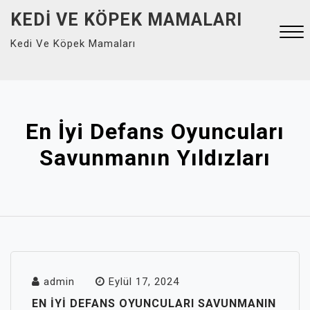
Skip
KEDI VE KÖPEK MAMALARI
to
Kedi Ve Köpek Mamaları
content
Close
Menu
En İyi Defans Oyuncuları
Savunmanın Yıldızları
admin
Eylül 17, 2024
EN İYI DEFANS OYUNCULARI SAVUNMANIN