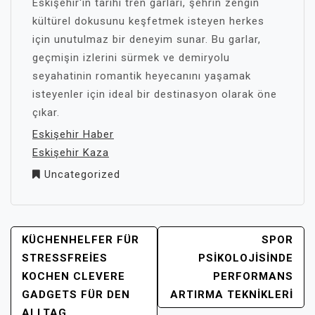
Eskişehir'in tarihi tren garları, şehrin zengin
kültürel dokusunu keşfetmek isteyen herkes
için unutulmaz bir deneyim sunar. Bu garlar,
geçmişin izlerini sürmek ve demiryolu
seyahatinin romantik heyecanını yaşamak
isteyenler için ideal bir destinasyon olarak öne
çıkar.
Eskişehir Haber
Eskişehir Kaza
Uncategorized
YAZI
KÜCHENHELFER FÜR
SPOR
GEZINMESI
STRESSFREIES
PSIKOLOJISINDE
KOCHEN CLEVERE
PERFORMANS
GADGETS FÜR DEN
ARTIRMA TEKNIKLERI
ALLTAG