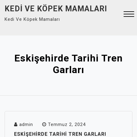
Skip
KEDI VE KÖPEK MAMALARI
to
Kedi Ve Köpek Mamaları
content
Close
Menu
Eskişehirde Tarihi Tren
Garları
admin
Temmuz 2, 2024
ESKIŞEHIRDE TARIHI TREN GARLARI