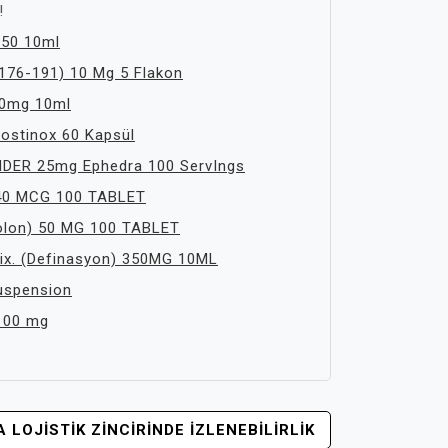
!
50 10ml
(176-191) 10 Mg 5 Flakon
00mg 10ml
ostinox 60 Kapsül
ER 25mg Ephedra 100 ServIngs
 40 MCG 100 TABLET
lon) 50 MG 100 TABLET
Mix. (Definasyon) 350MG 10ML
uspension
100 mg
 LOJISTIK ZINCIRINDE İZLENEBILIRLIK