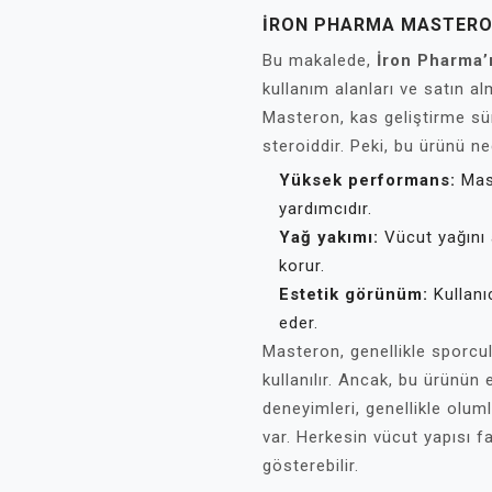
İRON PHARMA MASTERON
Bu makalede,
İron Pharma’
kullanım alanları ve satın al
Masteron, kas geliştirme sü
steroiddir. Peki, bu ürünü n
Yüksek performans:
Mast
yardımcıdır.
Yağ yakımı:
Vücut yağını 
korur.
Estetik görünüm:
Kullanıc
eder.
Masteron, genellikle sporcul
kullanılır. Ancak, bu ürünün e
deneyimleri, genellikle olum
var. Herkesin vücut yapısı fa
gösterebilir.