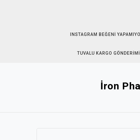
Skip
to
content
INSTAGRAM BEĞENI YAPAMIY
TUVALU KARGO GÖNDERIMI
İron Ph