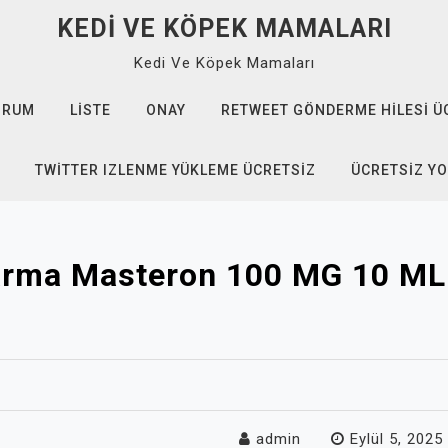
KEDI VE KÖPEK MAMALARI
Kedi Ve Köpek Mamaları
ORUM
LISTE
ONAY
RETWEET GÖNDERME HILESI Ü
TWITTER IZLENME YÜKLEME ÜCRETSIZ
ÜCRETSIZ Y
arma Masteron 100 MG 10 ML 
admin
Eylül 5, 2025