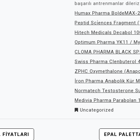
başarılı antrenmanlar dileriz
Humax Pharma BoldeMAX-2
Peptid Sci̇ences Fragment 
Hitech Medicals Decabol 1
Optimum Pharma YK11 / My
CLOMA PHARMA BLACK SPID
Swiss Pharma Clenbuterol
ZPHC Oxymethalone (Anapo
İron Pharma Anabolik Kür 
Normatech Testosterone S
Medivia Pharma Parabolan 
Uncategorized
 FIYATLARI
EPAL PALETTA