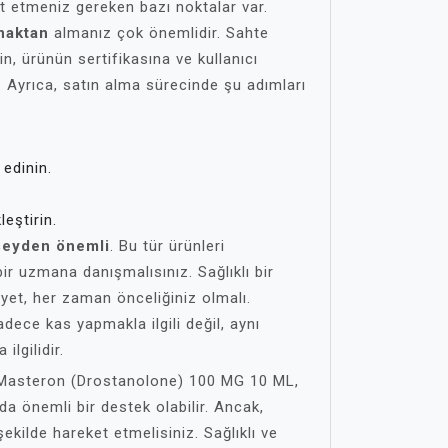
at etmeniz gereken bazı noktalar var.
ynaktan
almanız çok önemlidir. Sahte
n, ürünün sertifikasına ve kullanıcı
 Ayrıca, satın alma sürecinde şu adımları
 edinin.
eştirin.
 şeyden önemli
. Bu tür ürünleri
r uzmana danışmalısınız. Sağlıklı bir
iyet, her zaman önceliğiniz olmalı.
dece kas yapmakla ilgili değil, aynı
ilgilidir.
 Masteron (Drostanolone) 100 MG 10 ML,
a önemli bir destek olabilir. Ancak,
r şekilde hareket etmelisiniz. Sağlıklı ve