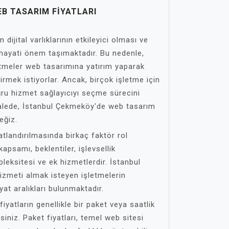
B TASARIM FIYATLARI
 dijital varlıklarının etkileyici olması ve
 hayati önem taşımaktadır. Bu nedenle,
tmeler web tasarımına yatırım yaparak
dirmek istiyorlar. Ancak, birçok işletme için
doğru hizmet sağlayıcıyı seçme sürecini
kalede, İstanbul Çekmeköy'de web tasarım
eğiz.
atlandırılmasında birkaç faktör rol
apsamı, beklentiler, işlevsellik
leksitesi ve ek hizmetlerdir. İstanbul
zmeti almak isteyen işletmelerin
yat aralıkları bulunmaktadır.
fiyatların genellikle bir paket veya saatlik
iniz. Paket fiyatları, temel web sitesi