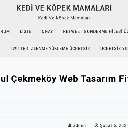
KEDI VE KÖPEK MAMALARI
Kedi Ve Köpek Mamaları
ORUM
LISTE
ONAY
RETWEET GÖNDERME HILESI Ü
TWITTER IZLENME YÜKLEME ÜCRETSIZ
ÜCRETSIZ Y
bul Çekmeköy Web Tasarım Fiy
admin
Şubat 6, 202