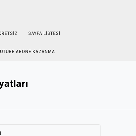
CRETSIZ
SAYFA LISTESI
OUTUBE ABONE KAZANMA
atları
4