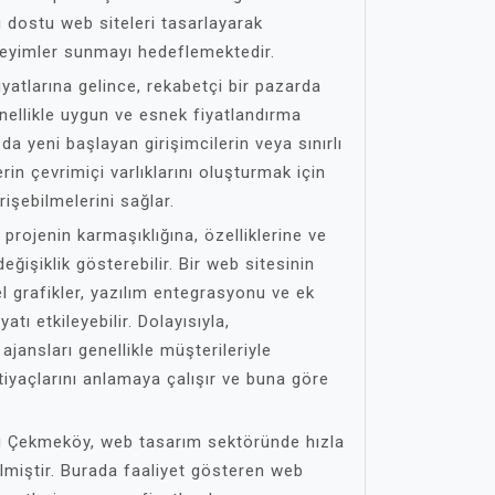
ı dostu web siteleri tasarlayarak
neyimler sunmayı hedeflemektedir.
atlarına gelince, rekabetçi bir pazarda
enellikle uygun ve esnek fiyatlandırma
da yeni başlayan girişimcilerin veya sınırlı
in çevrimiçi varlıklarını oluşturmak için
işebilmelerini sağlar.
 projenin karmaşıklığına, özelliklerine ve
eğişiklik gösterebilir. Bir web sitesinin
l grafikler, yazılım entegrasyonu ve ek
atı etkileyebilir. Dolayısıyla,
ansları genellikle müşterileriyle
tiyaçlarını anlamaya çalışır ve buna göre
si Çekmeköy, web tasarım sektöründe hızla
lmiştir. Burada faaliyet gösteren web