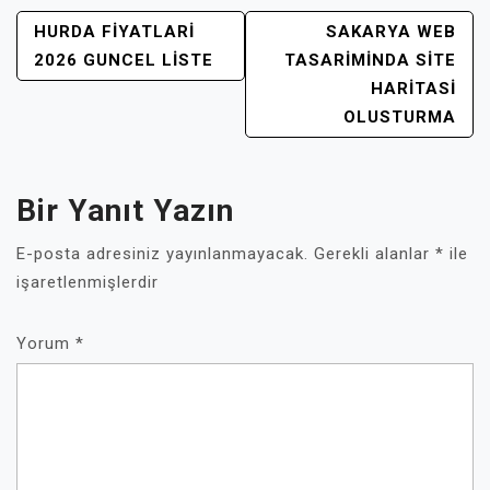
YAZI
HURDA FIYATLARI
SAKARYA WEB
GEZINMESI
2026 GUNCEL LISTE
TASARIMINDA SITE
HARITASI
OLUSTURMA
Bir Yanıt Yazın
E-posta adresiniz yayınlanmayacak.
Gerekli alanlar
*
ile
işaretlenmişlerdir
Yorum
*