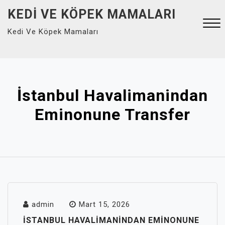
Skip
KEDI VE KÖPEK MAMALARI
to
Kedi Ve Köpek Mamaları
content
Close
Menu
İstanbul Havalimanindan
Eminonune Transfer
admin
Mart 15, 2026
İSTANBUL HAVALIMANINDAN EMINONUNE