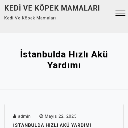
Skip
KEDI VE KÖPEK MAMALARI
to
Kedi Ve Köpek Mamaları
content
Close
Menu
İstanbulda Hızlı Akü
Yardımı
admin
Mayıs 22, 2025
İSTANBULDA HIZLI AKÜ YARDIMI