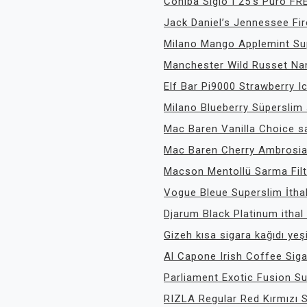
Cohiba Siglo I 25’s Puro F
Jack Daniel’s Jennessee F
Milano Mango Applemint Sup
Manchester Wild Russet Nan
Elf Bar Pi9000 Strawberry I
Milano Blueberry Süperslim
Mac Baren Vanilla Choice s
Mac Baren Cherry Ambrosia
Macson Mentollü Sarma Fil
Vogue Bleue Superslim İthal
Djarum Black Platinum ithal
Gizeh kısa sigara kağıdı yeş
Al Capone Irish Coffee Sigar
Parliament Exotic Fusion Su
RIZLA Regular Red Kırmızı S