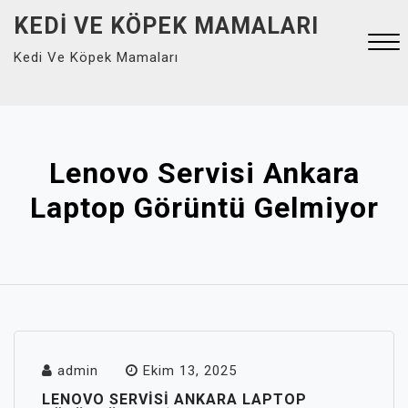
Skip
KEDI VE KÖPEK MAMALARI
to
Kedi Ve Köpek Mamaları
content
Close
Menu
Lenovo Servisi Ankara
Laptop Görüntü Gelmiyor
admin
Ekim 13, 2025
LENOVO SERVISI ANKARA LAPTOP