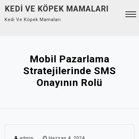
Skip
KEDI VE KÖPEK MAMALARI
to
Kedi Ve Köpek Mamaları
content
Close
Menu
Mobil Pazarlama
Stratejilerinde SMS
Onayının Rolü
admin
Haziran 4, 2024