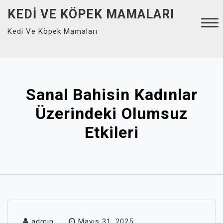
Skip
KEDI VE KÖPEK MAMALARI
to
Kedi Ve Köpek Mamaları
content
Close
Menu
Sanal Bahisin Kadınlar
Üzerindeki Olumsuz
Etkileri
admin
Mayıs 31, 2025