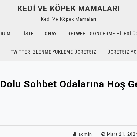
KEDI VE KÖPEK MAMALARI
Kedi Ve Köpek Mamaları
ORUM
LISTE
ONAY
RETWEET GÖNDERME HILESI Ü
TWITTER IZLENME YÜKLEME ÜCRETSIZ
ÜCRETSIZ Y
 Dolu Sohbet Odalarına Hoş Ge
admin
Mart 21, 202