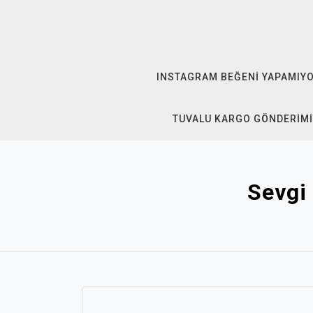
Skip
to
content
INSTAGRAM BEĞENI YAPAMIY
TUVALU KARGO GÖNDERIMI
Sevgi