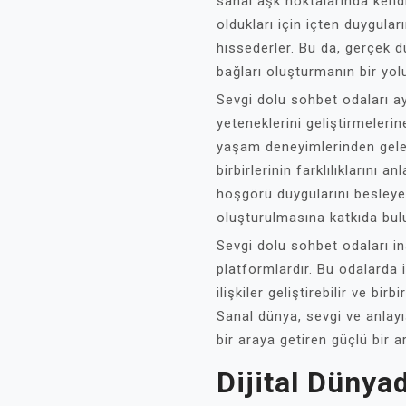
sanal aşk noktalarında kend
oldukları için içten duygul
hissederler. Bu da, gerçek 
bağları oluşturmanın bir yolu
Sevgi dolu sohbet odaları a
yeteneklerini geliştirmelerin
yaşam deneyimlerinden gelen
birbirlerinin farklılıklarını 
hoşgörü duygularını besleye
oluşturulmasına katkıda bul
Sevgi dolu sohbet odaları in
platformlardır. Bu odalarda i
ilişkiler geliştirebilir ve birb
Sanal dünya, sevgi ve anlayı
bir araya getiren güçlü bir a
Dijital Dünyad