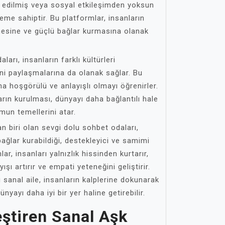
le edilmiş veya sosyal etkileşimden yoksun
neme sahiptir. Bu platformlar, insanların
esine ve güçlü bağlar kurmasına olanak
ları, insanların farklı kültürleri
ni paylaşmalarına da olanak sağlar. Bu
ha hoşgörülü ve anlayışlı olmayı öğrenirler.
arın kurulması, dünyayı daha bağlantılı hale
umun temellerini atar.
an biri olan sevgi dolu sohbet odaları,
 bağlar kurabildiği, destekleyici ve samimi
ar, insanları yalnızlık hissinden kurtarır,
yışı artırır ve empati yeteneğini geliştirir.
sanal aile, insanların kalplerine dokunarak
ünyayı daha iyi bir yer haline getirebilir.
leştiren Sanal Aşk