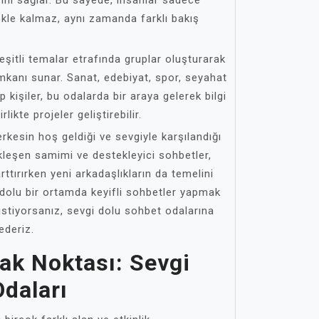
ni sağlar. Bu sayede, insanlar sadece
ekle kalmaz, aynı zamanda farklı bakış
eşitli temalar etrafında gruplar oluşturarak
imkanı sunar. Sanat, edebiyat, spor, seyahat
ip kişiler, bu odalarda bir araya gelerek bilgi
rlikte projeler geliştirebilir.
rkesin hoş geldiği ve sevgiyle karşılandığı
kleşen samimi ve destekleyici sohbetler,
rttırırken yeni arkadaşlıkların da temelini
 dolu bir ortamda keyifli sohbetler yapmak
istiyorsanız, sevgi dolu sohbet odalarına
ederiz.
cak Noktası: Sevgi
daları