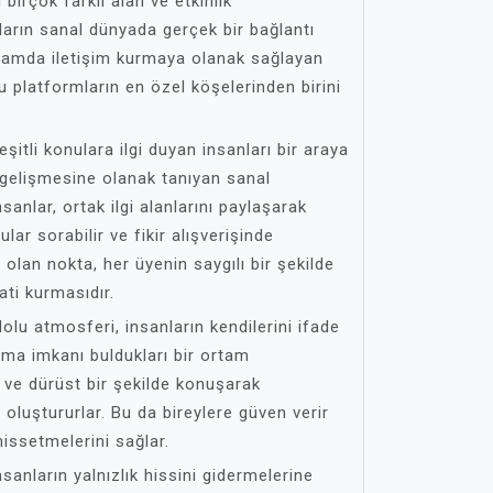
birçok farklı alan ve etkinlik
ların sanal dünyada gerçek bir bağlantı
ortamda iletişim kurmaya olanak sağlayan
u platformların en özel köşelerinden birini
şitli konulara ilgi duyan insanları bir araya
n gelişmesine olanak tanıyan sanal
nsanlar, ortak ilgi alanlarını paylaşarak
ular sorabilir ve fikir alışverişinde
 olan nokta, her üyenin saygılı bir şekilde
ati kurmasıdır.
olu atmosferi, insanların kendilerini ifade
ma imkanı buldukları bir ortam
 ve dürüst bir şekilde konuşarak
ı oluştururlar. Bu da bireylere güven verir
hissetmelerini sağlar.
sanların yalnızlık hissini gidermelerine