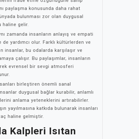
ilerini ifade etme özgürlüğüne sahip
arını paylaşma konusunda daha rahat
dünyada bulunması zor olan duygusal
 haline gelir.
ynı zamanda insanların anlayış ve empati
e de yardımcı olur. Farklı kültürlerden ve
 insanlar, bu odalarda karşılaşır ve
anlamaya çalışır. Bu paylaşımlar, insanların
rek evrensel bir sevgi atmosferi
unur.
sanları birleştiren önemli sanal
nsanlar duygusal bağlar kurabilir, anlamlı
irlerini anlama yeteneklerini artırabilirler.
şın yayılmasına katkıda bulunarak insanları
raç haline gelmiştir.
a Kalpleri Isıtan