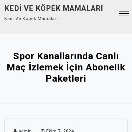
Skip
KEDI VE KÖPEK MAMALARI
to
Kedi Ve Köpek Mamaları
content
Close
Menu
Spor Kanallarında Canlı
Maç İzlemek İçin Abonelik
Paketleri
admin
Ekim 7, 2024