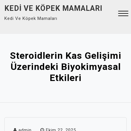
Skip
KEDI VE KÖPEK MAMALARI
to
Kedi Ve Köpek Mamaları
content
Close
Menu
Steroidlerin Kas Gelişimi
Üzerindeki Biyokimyasal
Etkileri
admin
Ekim 22, 2025