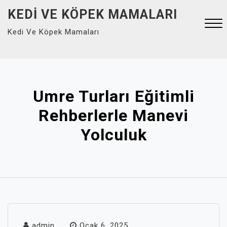
Skip
KEDI VE KÖPEK MAMALARI
to
Kedi Ve Köpek Mamaları
content
Close
Menu
Umre Turları Eğitimli
Rehberlerle Manevi
Yolculuk
admin
Ocak 6, 2025