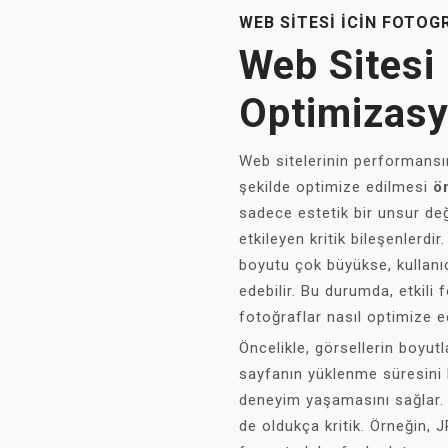
WEB SITESI İCIN FOTO
Web Sitesi 
Optimizas
Web sitelerinin performansın
şekilde optimize edilmesi
ö
sadece estetik bir unsur değ
etkileyen kritik bileşenlerdi
boyutu çok büyükse, kullanıcı
edebilir. Bu durumda, etkili
fotoğraflar nasıl optimize ed
Öncelikle, görsellerin boyutl
sayfanın yüklenme süresini hı
deneyim yaşamasını sağlar.
de oldukça kritik. Örneğin, 