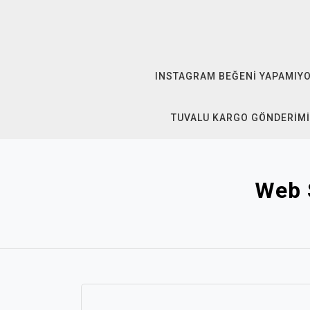
Skip
to
content
INSTAGRAM BEĞENI YAPAMIY
TUVALU KARGO GÖNDERIMI
Web S