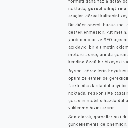
formatı daha fazla detay gere
noktada,
görsel sıkıştırma
araçlar, görsel kalitesini 
Bir diğer önemli husus ise, 
desteklenmesidir. Alt metin
yardımcı olur ve SEO açısınd
açıklayıcı bir alt metin ekle
motoru sonuçlarında görünür
kendine özgü bir hikayesi va
Ayrıca, görsellerin boyutunu
optimize etmek de gereklidir
farklı cihazlarda daha iyi b
noktada,
responsive
tasarım
görselin mobil cihazda daha
yüklenme hızını artırır.
Son olarak, görsellerinizi 
güncellemeniz de önemlidir. 