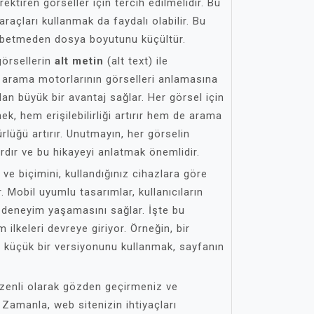
ktiren görseller için tercih edilmelidir. Bu
araçları kullanmak da faydalı olabilir. Bu
kaybetmeden dosya boyutunu küçültür.
görsellerin
alt metin
(alt text) ile
, arama motorlarının görselleri anlamasına
an büyük bir avantaj sağlar. Her görsel için
mek, hem erişilebilirliği artırır hem de arama
lüğü artırır. Unutmayın, her görselin
rdır ve bu hikayeyi anlatmak önemlidir.
 ve biçimini, kullandığınız cihazlara göre
. Mobil uyumlu tasarımlar, kullanıcıların
ir deneyim yaşamasını sağlar. İşte bu
 ilkeleri devreye giriyor. Örneğin, bir
 küçük bir versiyonunu kullanmak, sayfanın
düzenli olarak gözden geçirmeniz ve
Zamanla, web sitenizin ihtiyaçları