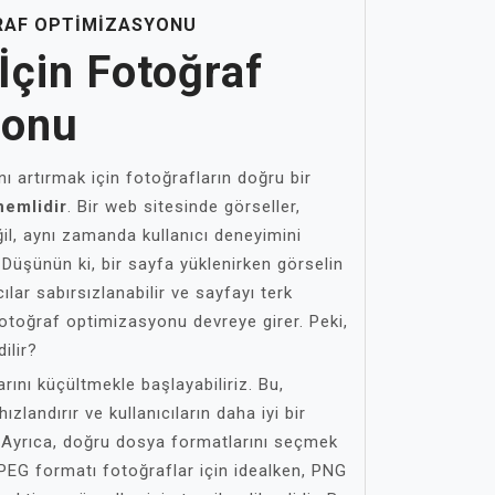
GRAF OPTIMIZASYONU
İçin Fotoğraf
yonu
ı artırmak için fotoğrafların doğru bir
nemlidir
. Bir web sitesinde görseller,
il, aynı zamanda kullanıcı deneyimini
r. Düşünün ki, bir sayfa yüklenirken görselin
lar sabırsızlanabilir ve sayfayı terk
 fotoğraf optimizasyonu devreye girer. Peki,
ilir?
arını küçültmekle başlayabiliriz. Bu,
zlandırır ve kullanıcıların daha iyi bir
 Ayrıca, doğru dosya formatlarını seçmek
JPEG formatı fotoğraflar için idealken, PNG