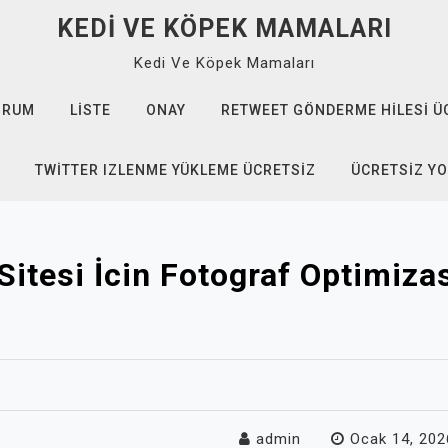
KEDI VE KÖPEK MAMALARI
Kedi Ve Köpek Mamaları
ORUM
LISTE
ONAY
RETWEET GÖNDERME HILESI Ü
TWITTER IZLENME YÜKLEME ÜCRETSIZ
ÜCRETSIZ Y
itesi İcin Fotograf Optimiz
admin
Ocak 14, 202