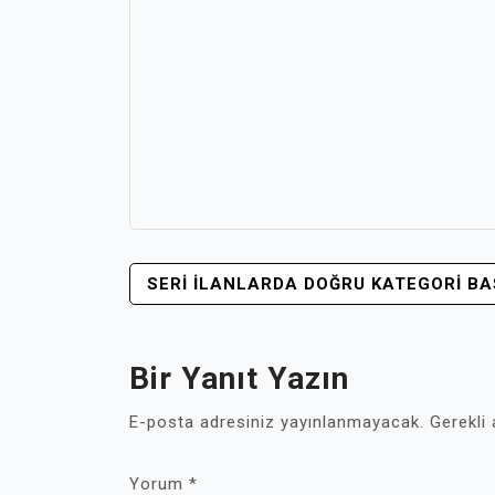
YAZI
SERI İLANLARDA DOĞRU KATEGORI BAŞ
GEZINMESI
Bir Yanıt Yazın
E-posta adresiniz yayınlanmayacak.
Gerekli
Yorum
*