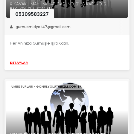
KAVAKLI MAH. İNKILAP CAD. NO: 21 İÇ KAPI NO: 2
BEYLİKDÜZÜ/ İSTANBUL
05309583227
gumusmidyat47@gmail.com
Her Anınıza Gümüşle Işıltı Katın.
DETAYLAR
UMRE TURLARI - GONULYOLUTURIZM.COM.TR