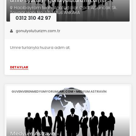
umre fiyatları - gonulyoluturizm.com.tr
Hacıbayram Mah. Anafartalar Cad. Alsancak Sk.
Toygar Hanı No: 1/57 Ulus ANKARA
0312 310 42 97
gonulyoluturizm.com.tr
Umre turlarıyla huzura adım at.
DETAYLAR
GUVENVERENMEDYUMYORUMLARI.COM - MEDYUM ASTRAVIN
Medyum Astravin -