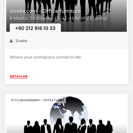
zivella.com - Office furniture
Masko 7/A Blok No: 40-42-44 İkitelli / İstanbul
+90 212 916 10 33
Zivella
Where your workspace comes to life.
DETAYLAR
IPTV ABONNEMENT - PETRATV.NET