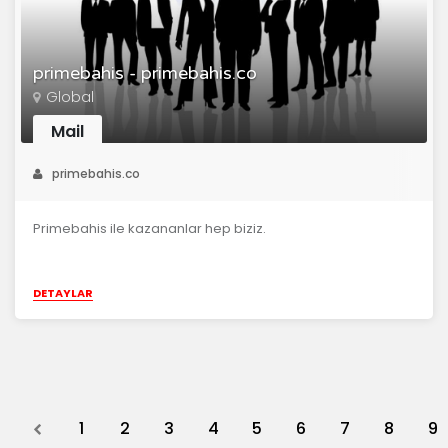
primebahis - primebahis.co
Global
Mail
primebahis.co
Primebahis ile kazananlar hep biziz.
DETAYLAR
Previous
1
2
3
4
5
6
7
8
9