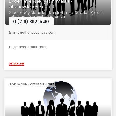
Evden eve Nakliyat firmaları -
cihanevdeneve.com.tr
İçerenköy Mahallesi Karslı Ahmed Caddesi Çelenk
Sokak No:1/2 Ataşehir / İSTANBUL
0 (216) 362 15 40
info@cihanevdeneve.com
Taşımanın stressiz hali.
DETAYLAR
ZIVELLA.COM - OFFICE FURNITURE