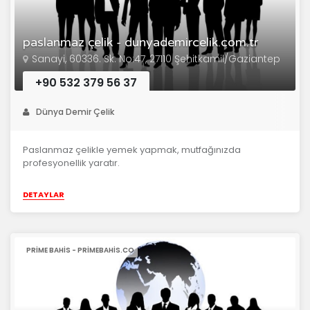
paslanmaz çelik - dunyademircelik.com.tr
Sanayi, 60336. Sk. No:47, 27110 Şehitkamil/Gaziantep
+90 532 379 56 37
Dünya Demir Çelik
Paslanmaz çelikle yemek yapmak, mutfağınızda
profesyonellik yaratır.
DETAYLAR
PRIME BAHIS - PRIMEBAHIS.CO