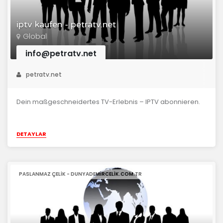
iptv kaufen - petratv.net
Global
info@petratv.net
petratv.net
Dein maßgeschneidertes TV-Erlebnis – IPTV abonnieren.
DETAYLAR
PASLANMAZ ÇELIK - DUNYADEMIRCELIK.COM.TR