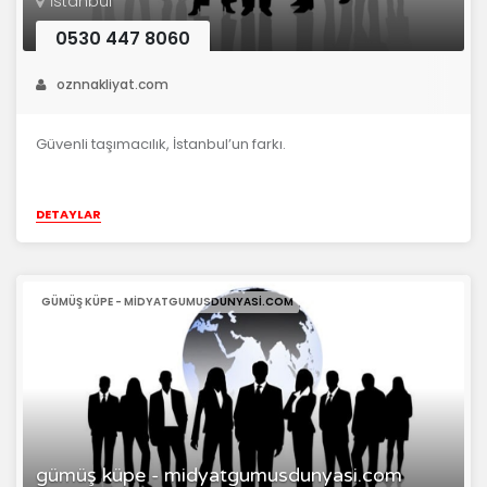
İstanbul
0530 447 8060
oznnakliyat.com
Güvenli taşımacılık, İstanbul’un farkı.
DETAYLAR
GÜMÜŞ KÜPE - MIDYATGUMUSDUNYASI.COM
gümüş küpe - midyatgumusdunyasi.com