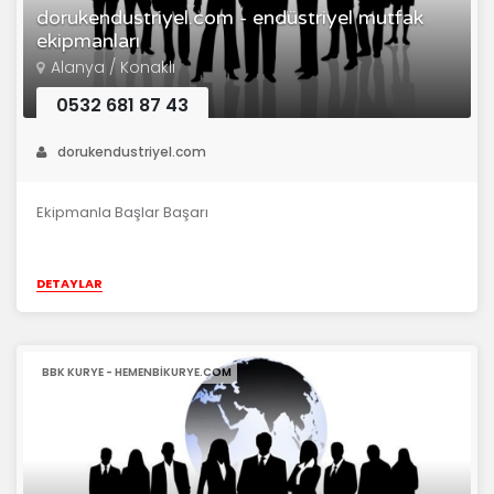
dorukendustriyel.com - endüstriyel mutfak
ekipmanları
Alanya / Konaklı
0532 681 87 43
dorukendustriyel.com
Ekipmanla Başlar Başarı
DETAYLAR
BBK KURYE - HEMENBIKURYE.COM