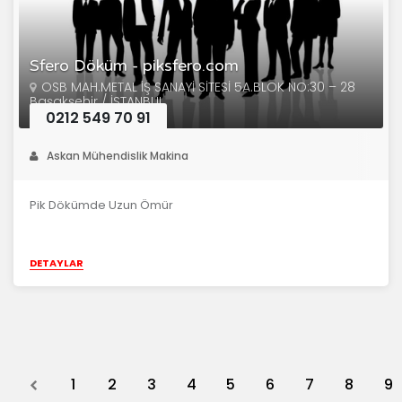
Sfero Döküm - piksfero.com
OSB MAH.METAL İŞ SANAYİ SİTESİ 5A.BLOK NO:30 – 28
Başakşehir / İSTANBUL
0212 549 70 91
Askan Mühendislik Makina
Pik Dökümde Uzun Ömür
DETAYLAR
Previous
1
2
3
4
5
6
7
8
9