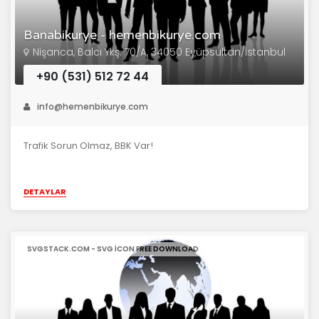
Banabikurye - hemenbikurye.com
Nişanca, Balcı Ykş. 70/A, 34050 Eyüpsultan/İstanbul
+90 (531) 512 72 44
info@hemenbikurye.com
Trafik Sorun Olmaz, BBK Var!
DETAYLAR
SVGSTACK.COM - SVG ICON FREE DOWNLOAD