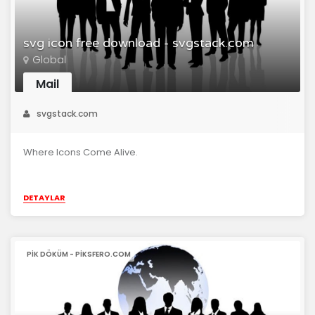
svg icon free download - svgstack.com
Global
Mail
svgstack.com
Where Icons Come Alive.
DETAYLAR
PIK DÖKÜM - PIKSFERO.COM