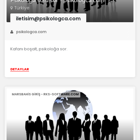
Psikoloğa soru sor - psikologca.com
Türkiye
iletisim@psikologca.com
psikologca.com
Kafanı boşalt, psikoloğa sor.
DETAYLAR
MARSBAHIS GIRIŞ - RKS-SOFTWARE.COM