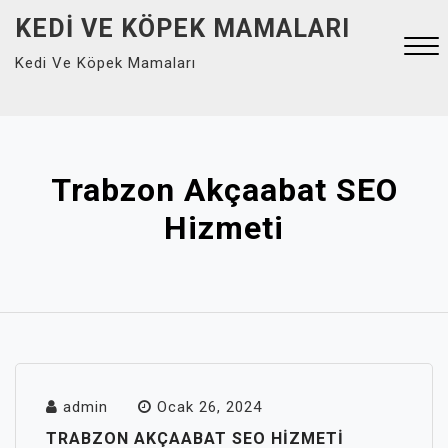
Skip
KEDI VE KÖPEK MAMALARI
to
Kedi Ve Köpek Mamaları
content
Close
Menu
Trabzon Akçaabat SEO
Hizmeti
admin
Ocak 26, 2024
TRABZON AKÇAABAT SEO HIZMETI