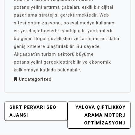
potansiyelini artırma çabaları, etkili bir dijital
pazarlama stratejisi gerektirmektedir. Web
sitesi optimizasyonu, sosyal medya kullanımı
ve yerel işletmelerle işbirliği gibi yöntemlerle
bölgenin doğal güzellikleri ve tarihi mirası daha
geniş kitlelere ulaştırılabilir. Bu sayede,
Akçaabat'ın turizm sektörü büyüme
potansiyelini gerçekleştirebilir ve ekonomik
kalkınmaya katkıda bulunabilir.
Uncategorized
YAZI
SIIRT PERVARI SEO
YALOVA ÇIFTLIKKÖY
GEZINMESI
AJANSI
ARAMA MOTORU
OPTIMIZASYONU