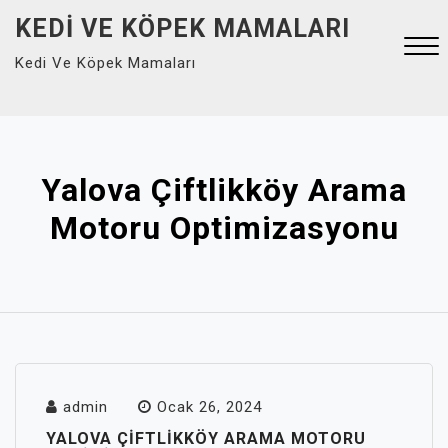
Skip
KEDI VE KÖPEK MAMALARI
to
Kedi Ve Köpek Mamaları
content
Close
Menu
Yalova Çiftlikköy Arama
Motoru Optimizasyonu
admin
Ocak 26, 2024
YALOVA ÇIFTLIKKÖY ARAMA MOTORU